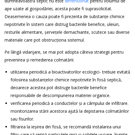
dumneavoastră septic nu este
dimensionat
pentru volumul de
ape uzate al gospodăriei, acesta poate fi suprasolicitat.
Deasemenea o cauza poate fi prezenta de substanțe chimice
nepotrivite în sistem care distrug bacteriile benefice, uleiuri,
resturile alimentare, șervețele demachiante, scutece sau diverse
materiale care pot obstrucționa sistemul.
Pe lângă vidanjare, se mai pot adopta câteva strategii pentru
prevenirea și remedierea colmatării:
utilizarea periodică a bioactivatorilor ecologici- trebuie evitată
folosirea substanțelor chimice nepotrivite în fosă septică,
deoarece acestea pot distruge bacteriile benefice
responsabile de descompunerea materiei organice.
verificarea periodică a conductelor și a câmpului de infiltrare.
monitorizarea stării acestora ajută la depistarea colmatărilor
sau fisurilor.
filtrarea la ieșirea din fosă, se recomandă instalarea unui
filtru care să rețină particulele mici și solidele ușoare, înainte