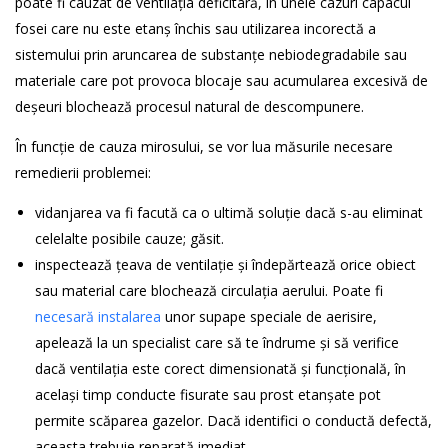
poate fi cauzat de ventilația deficitară, în unele cazuri capacul
fosei care nu este etanș închis sau utilizarea incorectă a
sistemului prin aruncarea de substanțe nebiodegradabile sau
materiale care pot provoca blocaje sau acumularea excesivă de
deșeuri blochează procesul natural de descompunere.
În funcție de cauza mirosului, se vor lua măsurile necesare
remedierii problemei:
vidanjarea va fi facută ca o ultimă soluție dacă s-au eliminat
celelalte posibile cauze; găsit.
inspectează țeava de ventilație și îndepărtează orice obiect
sau material care blochează circulația aerului. Poate fi
necesară instalarea
unor supape speciale de aerisire,
apelează la un specialist care să te îndrume și să verifice
dacă ventilația este corect dimensionată și funcțională, în
același timp conducte fisurate sau prost etanșate pot
permite scăparea gazelor. Dacă identifici o conductă defectă,
aceasta trebuie reparată imediat.