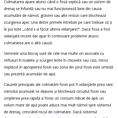
Colmatarea apare atunci când o fosă septică sau un sistem de
drenaj se înfundă sau nu mai funcționează bine din cauza
acumulării de nămol, grăsimi sau alte resturi care blochează
scurgerea apei. Una dintre primele întrebări pe care trebuie să ți
le pui este ,,când s-a făcut ultima vidanjare?”. Dacă fosa a fost
vidanjată recent dar apar în continuare probleme atunci
colmatarea are o altă cauză.
Semnele unui blocaj sunt de cele mai multe ori asociate cu
refluxuri în toalete și scurgeri lente în chiuvete sau căzi, miros
neplăcut în apropierea fosei sau zona din jurul fosei este umedă
sau prezintă acumulări de apă.
Cauzele principale ale colmatării fosei pot fi vidanjările prea rare:
nămolul acumulat se depune și blochează circuitul fosei sau
umplerea prea rapidă a fosei; un consum ridicat de apă: un
volum mare de apă poate aduce mai mult nămol spre sistemul
de drenaj, crescând riscul de colmatare. Dacă sistemul