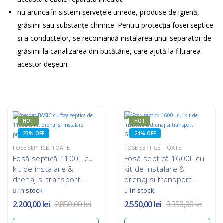
nu arunca în sistem șervețele umede, produse de igienă,
grăsimi sau substanțe chimice. Pentru protecția fosei septice
și a conductelor, se recomandă instalarea unui separator de
grăsimi la canalizarea din bucătărie, care ajută la filtrarea
acestor deșeuri.
HOT
HOT
23% OFF
24% OFF
FOSE SEPTICE
,
TOATE
FOSE SEPTICE
,
TOATE
Fosă septică 1100L cu
Fosă septică 1600L cu
kit de instalare &
kit de instalare &
drenaj si transport
drenaj si transport
GRATUIT
GRATUIT
In stock
In stock
2.200,00
lei
2.850,00
lei
2.550,00
lei
3.350,00
lei