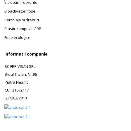
Întrebări frecvente
Bioactivatori fose
Percolaje si drenuri
Plastic compozit GRP
Fose ecologice
Informatii companie
SC FRP VISAN SRL
B-dul Traian, Nr.96
Piatra Neamt
CUI: 31672117
J27/283/2013