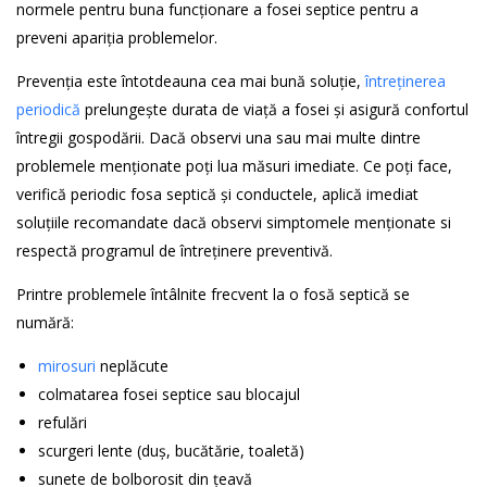
normele pentru buna funcționare a fosei septice pentru a
preveni apariția problemelor.
Prevenția este întotdeauna cea mai bună soluție,
întreținerea
periodică
prelungește durata de viață a fosei și asigură confortul
întregii gospodării. Dacă observi una sau mai multe dintre
problemele menționate poți lua măsuri imediate. Ce poți face,
verifică periodic fosa septică și conductele, aplică imediat
soluțiile recomandate dacă observi simptomele menționate si
respectă programul de întreținere preventivă.
Printre problemele întâlnite frecvent la o fosă septică se
numără:
mirosuri
neplăcute
colmatarea fosei septice sau blocajul
refulări
scurgeri lente (duș, bucătărie, toaletă)
sunete de bolborosit din țeavă