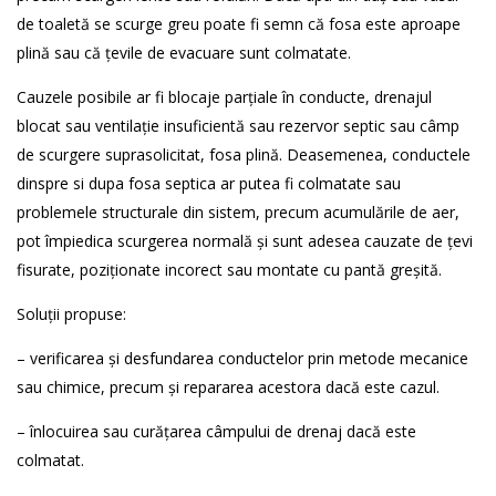
de toaletă se scurge greu poate fi semn că fosa este aproape
plină sau că țevile de evacuare sunt colmatate.
Cauzele posibile ar fi blocaje parțiale în conducte, drenajul
blocat sau ventilație insuficientă sau rezervor septic sau câmp
de scurgere suprasolicitat, fosa plină. Deasemenea, conductele
dinspre si dupa fosa septica ar putea fi colmatate sau
problemele structurale din sistem, precum acumulările de aer,
pot împiedica scurgerea normală și sunt adesea cauzate de țevi
fisurate, poziționate incorect sau montate cu pantă greșită.
Soluții propuse:
– verificarea și desfundarea conductelor prin metode mecanice
sau chimice, precum și repararea acestora dacă este cazul.
– înlocuirea sau curățarea câmpului de drenaj dacă este
colmatat.