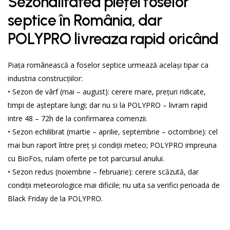
Sezonalitatea pieței foselor
septice în România, dar
POLYPRO livreaza rapid oricând
Piața românească a foselor septice urmează același tipar ca
industria construcțiilor:
• Sezon de vârf (mai – august): cerere mare, prețuri ridicate,
timpi de așteptare lungi; dar nu si la POLYPRO – livram rapid
intre 48 – 72h de la confirmarea comenzii.
• Sezon echilibrat (martie – aprilie, septembrie – octombrie): cel
mai bun raport între preț și condiții meteo; POLYPRO impreuna
cu BioFos, rulam oferte pe tot parcursul anului.
• Sezon redus (noiembrie – februarie): cerere scăzută, dar
condiții meteorologice mai dificile; nu uita sa verifici perioada de
Black Friday de la POLYPRO.