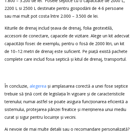
1.800 – 3.200 de lei. Fosele septice cu o capacitate de 2000 L,
2200 L si 2500 L destinate pentru gospodării de 4-6 persoane
sau mai mult pot costa între 2.000 – 3.500 de lei.
Kiturile de drenaj includ țeava de drenaj, folia geotextilă,
accesorii de conectare, capacele de vizitare. Alege un kit adecvat
capacității fosei: de exemplu, pentru o fosă de 2000 litri, un kit
de 10–12 metri de drenaj este suficient. Pe piață există pachete
complete care includ fosa septică și kitul de drenaj, transportul.
În concluzie,
alegerea
și amplasarea corectă a unei fose septice
trebuie să țină cont de legislația în vigoare și de caracteristicile
terenului; numai astfel se poate asigura funcționarea eficientă a
sistemului, protejarea pânzei freatice și menținerea unui mediu
curat și sigur pentru locuințe și vecini.
Ai nevoie de mai multe detalii sau o recomandare personalizată?