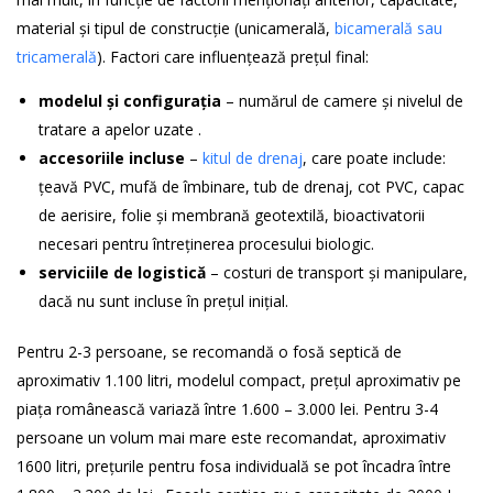
material și tipul de construcție (unicamerală,
bicamerală sau
tricamerală
). Factori care influențează prețul final:
modelul și configurația
– numărul de camere și nivelul de
tratare a apelor uzate .
accesoriile incluse
–
kitul de drenaj
, care poate include:
țeavă PVC, mufă de îmbinare, tub de drenaj, cot PVC, capac
de aerisire, folie și membrană geotextilă, bioactivatorii
necesari pentru întreținerea procesului biologic.
serviciile de logistică
– costuri de transport și manipulare,
dacă nu sunt incluse în prețul inițial.
Pentru 2-3 persoane, se recomandă o fosă septică de
aproximativ 1.100 litri, modelul compact, prețul aproximativ pe
piața românească variază între 1.600 – 3.000 lei. Pentru 3-4
persoane un volum mai mare este recomandat, aproximativ
1600 litri, prețurile pentru fosa individuală se pot încadra între