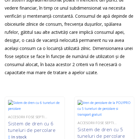
vedere financiar, în timp ce unul subdimensionat va necesita
verificări și mentenanță constantă. Consumul de apă depinde de
obiceiurile zilnice de consum, frecvența dușurilor, spălarea
rufelor, gătitul sau alte activități care implică consumul apei,
desigur, o casă de vacanță nelocuită permanent nu va avea
același consum ca o locuință utilizată zilnic. Dimensionarea unei
fose septice se face în funcție de numărul de utilizatori și de
consumul alocat, în baza acestor 2 criterii va fi necesară o
capacitate mai mare de tratare a apelor uzate.
ACCESORII FOSE SEPTICE
,
TOATE
Sistem de dren cu 6
ACCESORII FOSE SEPTICE
,
TOATE
Sistem de dren cu 5
tuneluri de percolare
tuneluri de percolare
In stock