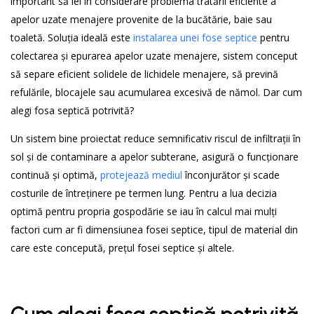
important să iei în considerare problema tratării eficiente a
apelor uzate menajere provenite de la bucătărie, baie sau
toaletă. Soluția ideală este
instalarea unei fose septice
pentru
colectarea și epurarea apelor uzate menajere, sistem conceput
să separe eficient solidele de lichidele menajere, să prevină
refulările, blocajele sau acumularea excesivă de nămol. Dar cum
alegi fosa septică potrivită?
Un sistem bine proiectat reduce semnificativ riscul de infiltrații în
sol și de contaminare a apelor subterane, asigură o funcționare
continuă și optimă,
protejează mediul
înconjurător și scade
costurile de întreținere pe termen lung. Pentru a lua decizia
optimă pentru propria gospodărie se iau în calcul mai mulți
factori cum ar fi dimensiunea fosei septice, tipul de material din
care este concepută, prețul fosei septice și altele.