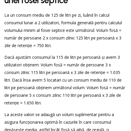
unei fosei septice
La un consum mediu de 125 de litri pe zi, luând în calcul
consumul lunar a 2 utilizatori, formula generală pentru calculul
volumului minim al fosei septice este următorul: Volum fosă =
număr de persoane 2 x consum zilnic 125 litri pe persoană x 3
zile de retenție
= 750 litri.
Dacă ajustăm consumul la 115 de litri pe persoană și avem 3
utilizatori obținem: Volum fosă = număr de persoane 3 x
consum zilnic 115 litri pe persoană x 3 zile de retenție = 1.035
litri. Dacă însa avem 5 locatari cu un consum mediu de 110 de
litri pe persoană obținem următorul volum: Volum fosă = număr
de persoane 5 x consum zilnic 110 litri pe persoană x 3 zile de
retenție = 1.650 litri.
La aceste valori se adaugă un volum suplimentar pentru a
asigura funcționarea optimă în cazurile în care consumul
depășește media, astfel încât fosă să aibă, de regulă, o