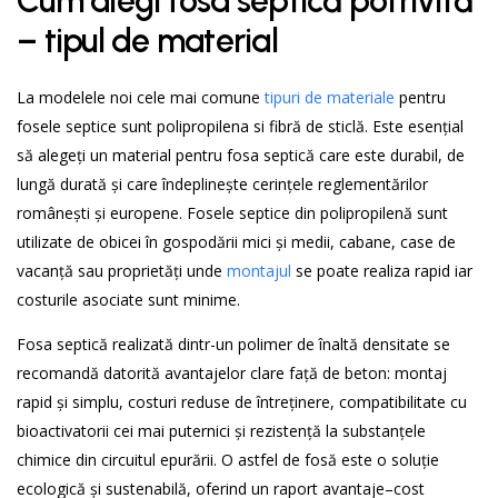
Cum alegi fosa septică potrivită
– tipul de material
La modelele noi cele mai comune
tipuri de materiale
pentru
fosele septice sunt polipropilena si fibră de sticlă. Este esențial
să alegeți un material pentru fosa septică care este durabil, de
lungă durată și care îndeplinește cerințele reglementărilor
românești și europene. Fosele septice din polipropilenă sunt
utilizate de obicei în gospodării mici și medii, cabane, case de
vacanță sau proprietăți unde
montajul
se poate realiza rapid iar
costurile asociate sunt minime.
Fosa septică realizată dintr-un polimer de înaltă densitate se
recomandă datorită avantajelor clare față de beton: montaj
rapid și simplu, costuri reduse de întreținere, compatibilitate cu
bioactivatorii cei mai puternici și rezistență la substanțele
chimice din circuitul epurării. O astfel de fosă este o soluție
ecologică și sustenabilă, oferind un raport avantaje–cost