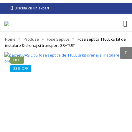
Discuta cu un expert
»
»
»
Home
Produse
Fose Septice
Fosă septică 1100L cu kit de
instalare & drenaj si transport GRATUIT
HOT
23% OFF