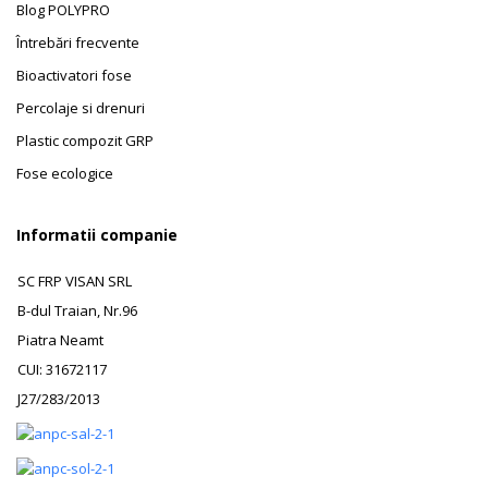
Blog POLYPRO
Întrebări frecvente
Bioactivatori fose
Percolaje si drenuri
Plastic compozit GRP
Fose ecologice
Informatii companie
SC FRP VISAN SRL
B-dul Traian, Nr.96
Piatra Neamt
CUI: 31672117
J27/283/2013