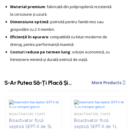
Material premium
: fabricată din polipropilenă rezistentă
la coroziune și uzură.
Dimensiune optimă
: potrivită pentru familii mici sau
gospodării cu 2-3 membri.
Eficiență în epurare
: compatibilă cu kituri moderne de
drenaj, pentru performanță maximă.
Costuri reduse pe termen lung
: soluție economică, cu
întreținere minimă și durată extinsă de viață.
S-Ar Putea Să-Ți Placă Și…
More Products
BIOACTIVATORI
,
TOATE
BIOACTIVATORI
,
TOATE
Bioactivator fosă
Bioactivator fosă
septică SEPT-X de 5L
septică SEPT-X de 1L