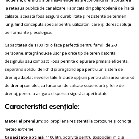
moderne, oferind o alternativă eficientă și economică la racordarea
la rețeaua publică de canalizare. Fabricată din polipropilenă de înaltă
calitate, această fosă asigură durabilitate și rezistență pe termen
lung, fiind concepută special pentru utilizatorii care își doresc soluții
performante și ecologice.
Capacitatea de 1100 litri o face perfectă pentru familii de 2-3
persoane, integrându-se ușor pe orice tip de teren datorită
designului său compact. Fosa permite o epurare primară eficientă,
separând solidul de lichid și pregătind apa pentru un sistem de
drenaj adaptat nevoilor tale. Include opțiuni pentru utilizarea unui kit
de drenaj complet, cu furtunuri de calitate superioară și folie de
drenaj, pentru a asigura dispersia sigură a apei tratate.
Caracteristici esențiale:
Material premium
: polipropilenă rezistentă la coroziune și condiții
meteo extreme.
Capacitate optimă
: 1100 litri, potrivită pentru gospodării mici și