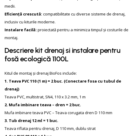
medii.
Eficiență crescută:
compatibilitate cu diverse sisteme de drenaj,
inclusiv cu kiturile moderne.
Instalare facilă:
proiectată pentru a minimiza timpul și costurile de
montaj.
Descriere kit drenaj si instalare pentru
fosă ecologică 1100L
Kitul de montaj și drenaj BioFos include:
1. Teava PVC 110 (1 m) = 2 buc. (Conectare fosa cu tubul de
drenaj)
Teava PVC, multistrat, SN4, 110 x 3.2 mm, 1 m
2. Mufa imbinare teava – dren = 2 buc.
Mufa imbinare teava PVC – Teava corugata dren D 110 mm
3. Tub drenaj 12 ml = 1 buc.
Teava riflata pentru drenaj, D 110 mm, dublu strat