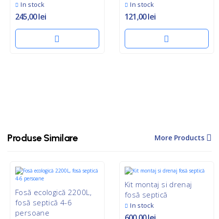
In stock
In stock
245,00
lei
121,00
lei
Produse Similare
More Products
Kit montaj si drenaj
Fosă ecologică 2200L,
fosă septică
fosă septică 4-6
In stock
persoane
600,00
lei