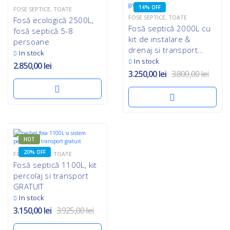
14% OFF
FOSE SEPTICE
,
TOATE
FOSE SEPTICE
,
TOATE
Fosă ecologică 2500L,
Fosă septică 2000L cu
fosă septică 5-8
kit de instalare &
persoane
drenaj si transport
In stock
GRATUIT
In stock
2.850,00
lei
3.250,00
lei
3.800,00
lei
HOT
20% OFF
FOSE SEPTICE
,
TOATE
Fosă septică 1100L, kit
percolaj si transport
GRATUIT
In stock
3.150,00
lei
3.925,00
lei