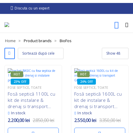
Discuta cu un expert
»
»
Home
Product brands
BioFos
HOT
HOT
23% OFF
24% OFF
FOSE SEPTICE
,
TOATE
FOSE SEPTICE
,
TOATE
Fosă septică 1100L cu
Fosă septică 1600L cu
kit de instalare &
kit de instalare &
drenaj si transport
drenaj si transport
GRATUIT
GRATUIT
In stock
In stock
2.200,00
lei
2.850,00
lei
2.550,00
lei
3.350,00
lei