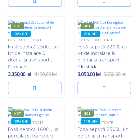
HOT
HOT
20% OFF
23% OFF
FOSE SEPTICE
,
TOATE
FOSE SEPTICE
,
TOATE
Fosă septică 2500L cu
Fosă septică 2200L cu
kit de instalare &
kit de instalare &
drenaj și transport
drenaj si transport
GRATUIT
GRATUIT
In stock
In stock
3.350,00
lei
4.190,00
lei
3.050,00
lei
3.950,00
lei
HOT
HOT
19% OFF
14% OFF
FOSE SEPTICE
,
TOATE
FOSE SEPTICE
,
TOATE
Fosă septică 1600L, kit
Fosă septică 2500L, kit
percolaj si transport
percolaj și transport