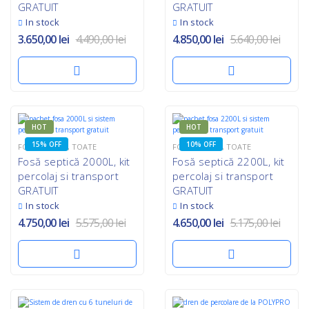
GRATUIT
GRATUIT
In stock
In stock
3.650,00
lei
4.490,00
lei
4.850,00
lei
5.640,00
lei
HOT
HOT
15% OFF
10% OFF
FOSE SEPTICE
,
TOATE
FOSE SEPTICE
,
TOATE
Fosă septică 2000L, kit
Fosă septică 2200L, kit
percolaj si transport
percolaj si transport
GRATUIT
GRATUIT
In stock
In stock
4.750,00
lei
5.575,00
lei
4.650,00
lei
5.175,00
lei