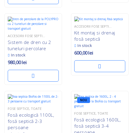
ACCESORII FOSE SEPTICE
,
TOATE
Kit montaj si drenaj
ACCESORII FOSE SEPTICE
,
TOATE
fosă septică
Sistem de dren cu 2
In stock
tuneluri percolare
600,00
lei
In stock
980,00
lei
NOU
FOSE SEPTICE
,
TOATE
FOSE SEPTICE
,
TOATE
Fosă ecologică 1100L,
Fosă ecologică 1600L,
fosă septică 2-3
fosă septică 3-4
persoane
persoane