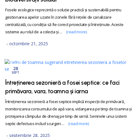
Fosele ecologice reprezintă o soluție practică și sustenabilă pentru
gestionarea apelor uzate în zonele fără rețele de canalizare
centralizată, cu condiția să fie corect proiectate și întreținute. Aceste
sisteme au rolul de a colecta și…
(read more)
octombrie 21, 2025
28
SEPT.
Întreținerea sezonieră a fosei septice: ce faci
primăvara, vara, toamna și iarna
Întreținerea sezonieră a fosei septice implică inspecții de primăvară,
monitorizarea consumului de apă vara, vidanjarea pe timp de toamna și
protejarea câmpului de drenaj pe timp de iarnă. Semnele unui sistem
septic defectuos includ scurgeri…
(read more)
septembrie 28, 2025