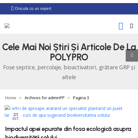
Discuta cu un expert
Cele Mai Noi Știri Și Articole De La
POLYPRO
Fose septice, percolaje, bioactivatori, grătare GRP și
altele
»
»
Home
Archives for adminPP
Pagina 3
21
OCT.
Impactul apei epurate din fosa ecologică asupra
biodiversității solului