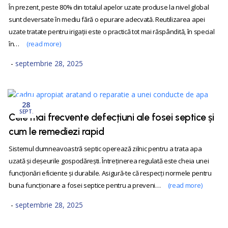
În prezent, peste 80% din totalul apelor uzate produse la nivel global
sunt deversate în mediu fără o epurare adecvată. Reutilizarea apei
uzate tratate pentru irigații este o practică tot mai răspândită, în special
în…
(read more)
septembrie 28, 2025
28
SEPT.
Cele mai frecvente defecțiuni ale fosei septice și
cum le remediezi rapid
Sistemul dumneavoastră septic operează zilnic pentru a trata apa
uzată și deșeurile gospodărești. Întreținerea regulată este cheia unei
funcționări eficiente și durabile. Asigură-te că respecți normele pentru
buna funcționare a fosei septice pentru a preveni…
(read more)
septembrie 28, 2025