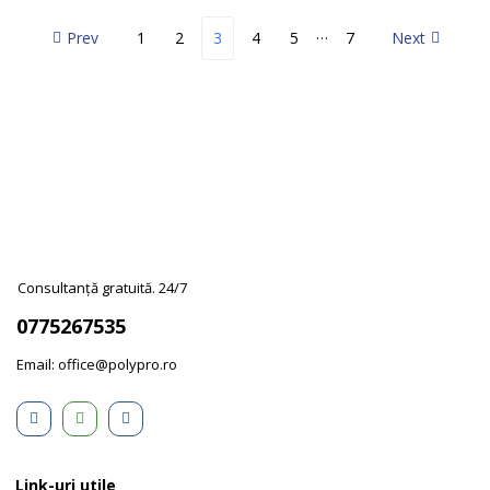
…
Prev
1
2
3
4
5
7
Next
Consultanță gratuită. 24/7
0775267535
Email: office@polypro.ro
Link-uri utile